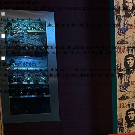
Cookie-instellingen
Deze website maakt gebruik van cookies om bezoekers een optimale ge
Technisch noodzakelijk
Deze cookies zijn noodzakelijk voor de werking van de website, bijvoo
van bezoekers.
Analytisch
Deze cookies worden gebruikt om de gebruikerservaring verder te optim
het volgen van de gebruikersactiviteit op verschillende websites.
Inhoud van derden
Deze website kan inhoud of functies aanbieden die door derden op eige
volgen of om hun aanbiedingen te personaliseren en te optimaliseren.
Weigeren
Accepteer alle
Opslaan