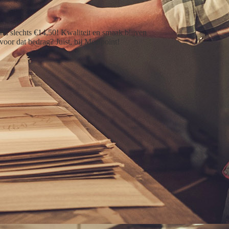
nu slechts €14,50! Kwaliteit en smaak blijven
oor dat bedrag? Juist, bij Meatpoint!