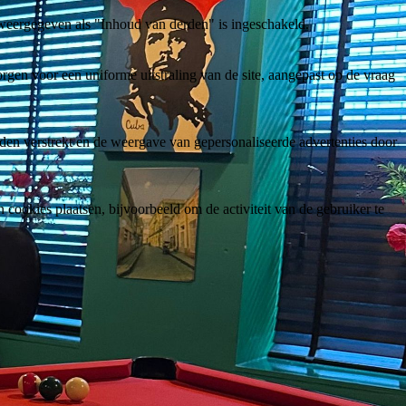
weergegeven als "Inhoud van derden" is ingeschakeld.
gen voor een uniforme uitstraling van de site, aangepast op de vraag
den verstrekt en de weergave van gepersonaliseerde advertenties door
ookies plaatsen, bijvoorbeeld om de activiteit van de gebruiker te